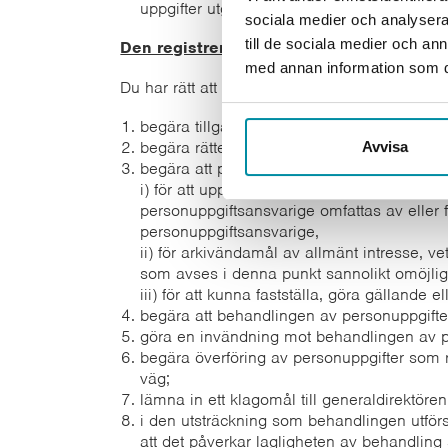
uppgifter utgör bevis i ett rättsligt förfara
sociala medier och analysera 
till de sociala medier och a
Den registrerades rättigheter
med annan information som du 
Du har rätt att utöva följande rättigheter enli
begära tillgång till personuppgifter som rör 
begära rättelse av personuppgifter som rör 
Avvisa
begära att personuppgifter som rör dig blir
i) för att uppfylla en rättslig förpliktelse
personuppgiftsansvarige omfattas av eller f
personuppgiftsansvarige,
ii) för arkivändamål av allmänt intresse, v
som avses i denna punkt sannolikt omöjlig
iii) för att kunna fastställa, göra gällande e
begära att behandlingen av personuppgifte
göra en invändning mot behandlingen av per
begära överföring av personuppgifter som r
väg;
lämna in ett klagomål till generaldirektör
i den utsträckning som behandlingen utförs 
att det påverkar lagligheten av behandling