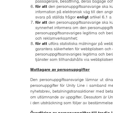
passagerare, besättning, deras bagage och 
för att
den personuppgiftsansvarige ska ku
information på elektronisk väg till den a
svara på ställda frågor
enligt
artikel 6.1 a
för att
den personuppgiftsansvarige ska ku
synnerhet informera om den personuppgift
personuppgiftsansvariges legitima och ber
och reklamverksamhet;
för att
utföra statistiska mätningar på webbp
garantera säkerheten för webbplatsen och d
personuppgiftsansvariges legitima och berä
tjänster som tillhandahålls via webbplatse
Mottagare av personuppgifter
Den personuppgiftsansvarige lämnar ut dina
personuppgifter för Unity Line i samband me
nyhetsbrev, betalningstransaktioner med betals
om utlämnande av uppgifter. Dessutom är Unity
i den utsträckning som följer av bestämmelsern
Överföring av personuppgifter till tredje 