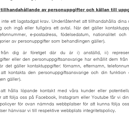
 tillhandahållande av personuppgifter och källan till uppg
inte ett lagstadgat krav. Underlåtenhet att tillhandahålla dina
ig och ingå eller fullgöra ett avtal. När det gäller kontaktup
lefonnummer, e-postadress, födelsedatum, nationalitet och
orier av personuppgifter som behandlingen gäller).
från dig är företget där du är i) anställd, ii) represen
gifter eller den personuppgiftsansvarige har erhållit dem från 
är det gäller kontaktuppgifter: förnamn, efternamn, telefonnu
gad att kontakta den personuppgiftsansvarige och din funktion 
en gäller).
 att hålla löpande kontakt med våra kunder eller potentiel
tt följa oss på Facebook, Instagram eller Youtube får vi din
etspolicyer för ovan nämnda webbplatser för att kunna följa 
 hänvisar vi till respektive webbplats integritetspolicy.