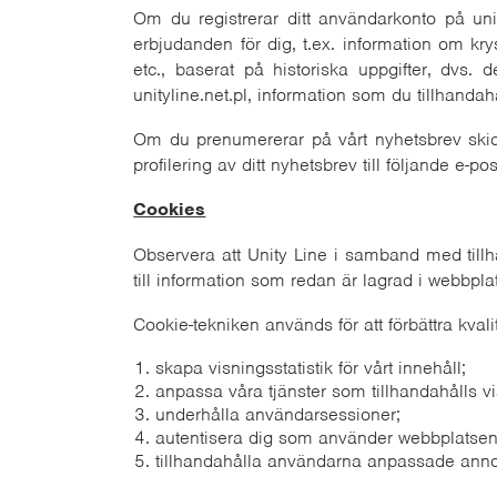
Om du registrerar ditt användarkonto på unit
erbjudanden för dig, t.ex. information om kry
etc., baserat på historiska uppgifter, dvs.
unityline.net.pl, information som du tillhandahåll
Om du prenumererar på vårt nyhetsbrev skick
profilering av ditt nyhetsbrev till följande e-po
Cookies
Observera att Unity Line i samband med tillha
till information som redan är lagrad i webbpl
Cookie-tekniken används för att förbättra kval
skapa visningsstatistik för vårt innehåll;
anpassa våra tjänster som tillhandahålls v
underhålla användarsessioner;
autentisera dig som använder webbplatsen
tillhandahålla användarna anpassade anno