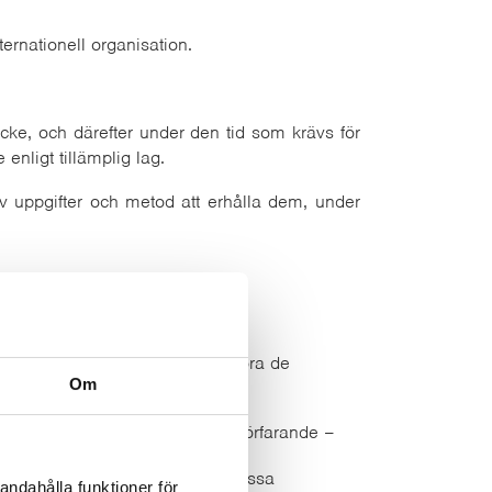
ternationell organisation.
cke, och därefter under den tid som krävs för
nligt tillämplig lag.
 uppgifter och metod att erhålla dem, under
er preskriptionstiden för
pgiftsansvarige ska kunna fullgöra de
Om
bort sitt konto;
er utgör bevis i ett rättsligt förfarande –
och om klagomålet avslås, när dessa
andahålla funktioner för