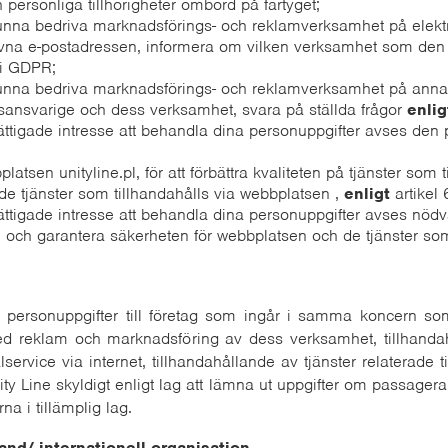
personliga tillhörigheter ombord på fartyget;
nna bedriva marknadsförings- och reklamverksamhet på elekt
ngivna e-postadressen, informera om vilken verksamhet som den
 i GDPR;
nna bedriva marknadsförings- och reklamverksamhet på annat s
sansvarige och dess verksamhet, svara på ställda frågor
enlig
ättigade intresse att behandla dina personuppgifter avses den
latsen unityline.pl, för att förbättra kvaliteten på tjänster som
e tjänster som tillhandahålls via webbplatsen ,
enligt
artikel 
ttigade intresse att behandla dina personuppgifter avses nödvä
n och garantera säkerheten för webbplatsen och de tjänster som
 personuppgifter till företag som ingår i samma koncern som
d reklam och marknadsföring av dess verksamhet, tillhandah
ervice via internet, tillhandahållande av tjänster relaterade t
 Line skyldigt enligt lag att lämna ut uppgifter om passagera
a i tillämplig lag.
land/ internationell organisation