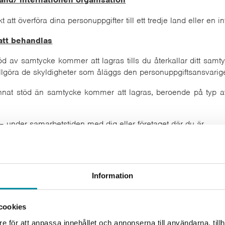
att överföra dina personuppgifter till ett tredje land eller en in
att behandlas
av samtycke kommer att lagras tills du återkallar ditt samty
lgöra de skyldigheter som åläggs den personuppgiftsansvarige e
at stöd än samtycke kommer att lagras, beroende på typ av
al – under samarbetstiden med dig eller företaget där du är
nuppgiftsansvarige, och efter dess uppsägning/upphörande – und
/samarbete eller under den tid som krävs för att den personup
ansvarige enligt tillämplig lag;
Information
användarkonto på webbplatsen unityline.pl – tills användaren tar 
ng – under 30 dagar fr.o.m. rersans datum, och om dessa uppgift
cookies
r ett beslut som har vunnit laga kraft;
agna klagomål – under 120 dagar fr.o.m. datum för klagomålet, 
e för att anpassa innehållet och annonserna till användarna, tillh