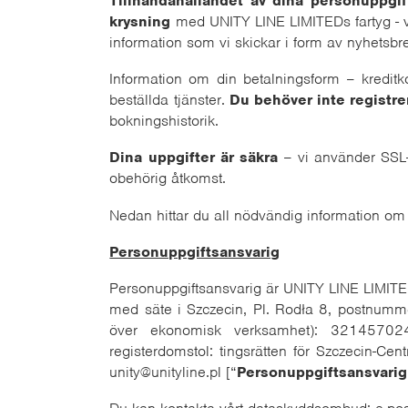
Tillhandahållandet av dina personuppgif
krysning
med UNITY LINE LIMITEDs fartyg - v
information som vi skickar i form av nyhetsbr
Information om din betalningsform – kreditk
beställda tjänster.
Du behöver inte registre
bokningshistorik.
Dina uppgifter är säkra
– vi använder SSL-p
obehörig åtkomst.
Nedan hittar du all nödvändig information om 
Personuppgiftsansvarig
Personuppgiftsansvarig är UNITY LINE LIMITED 
med säte i Szczecin, Pl. Rodła 8, postnum
över ekonomisk verksamhet): 321457024, 
registerdomstol: tingsrätten för Szczecin-Cen
unity@unityline.pl [“
Personuppgiftsansvarig