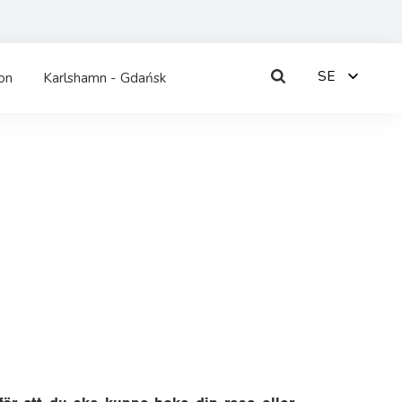
Sök
SE
ion
Karlshamn - Gdańsk
Sök
på
PL
sidan
EN