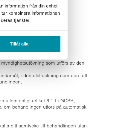
 har vunnit laga kraft.
n information från din enhet
 tur kombinera informationen
deras tjänster.
Tillåt alla
 nödvändig:
sstats nationella rätt som den
d i myndighetsutövning som utförs av den
a ändamål, i den utsträckning som den rätt
andlingen,
utförs enligt artikel 6.1 f i GDPR;
1 b, om behandlingen utförs på automatisk
alla ditt samtycke till behandlingen utan