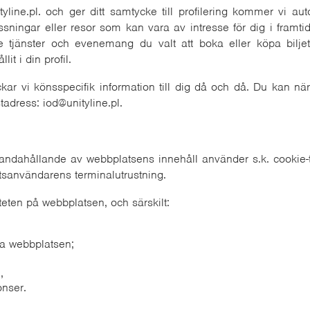
yline.pl. och ger ditt samtycke till profilering kommer vi au
ssningar eller resor som kan vara av intresse för dig i framt
 de tjänster och evenemang du valt att boka eller köpa biljet
it i din profil.
ar vi könsspecifik information till dig då och då. Du kan n
stadress: iod@unityline.pl.
ndahållande av webbplatsens innehåll använder s.k. cookie-tekn
atsanvändarens terminalutrustning.
iteten på webbplatsen, och särskilt:
ia webbplatsen;
,
nser.