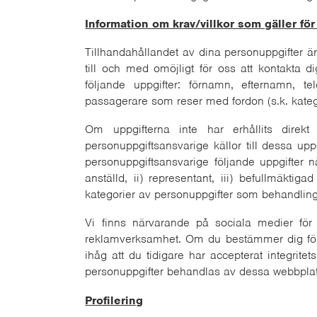
Information om krav/villkor som gäller för
Tillhandahållandet av dina personuppgifter är 
till och med omöjligt för oss att kontakta d
följande uppgifter: förnamn, efternamn, te
passagerare som reser med fordon (s.k. kateg
Om uppgifterna inte har erhållits direkt 
personuppgiftsansvarige källor till dessa upp
personuppgiftsansvarige följande uppgifter n
anställd, ii) representant, iii) befullmäkti
kategorier av personuppgifter som behandling
Vi finns närvarande på sociala medier för
reklamverksamhet. Om du bestämmer dig för a
ihåg att du tidigare har accepterat integrit
personuppgifter behandlas av dessa webbplatser
Profilering