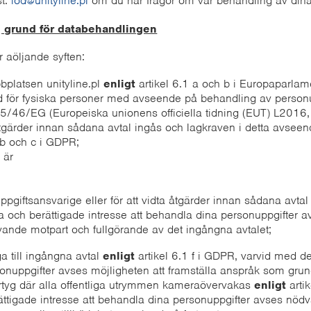
st:
iod@unityline.pl
om du har frågor om vår behandling av dina
g grund för databehandlingen
 aöljande syften:
platsen unityline.pl
enligt
artikel 6.1 a och b i Europaparlam
ör fysiska personer med avseende på behandling av personupp
5/46/EG (Europeiska unionens officiella tidning (EUT) L2016, 
åtgärder innan sådana avtal ingås och lagkraven i detta avsee
 b och c i GDPR;
 är
uppgiftsansvarige eller för att vidta åtgärder innan sådana avta
a och berättigade
intresse att behandla dina personuppgifter
vande motpart och fullgörande av det ingångna avtalet;
ga till ingångna avtal
enligt
artikel 6.1 f i GDPR, varvid med d
onuppgifter avses möjligheten att framställa anspråk som grunda
tyg där alla offentliga utrymmen kameraövervakas
enligt
arti
ttigade intresse att behandla dina personuppgifter avses nödv