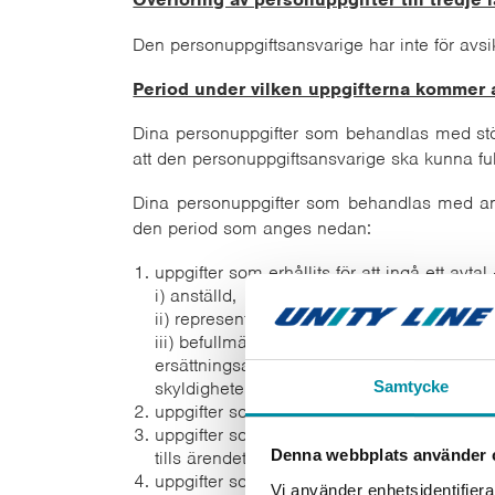
Den personuppgiftsansvarige har inte för avsikt 
Period under vilken uppgifterna kommer 
Dina personuppgifter som behandlas med stöd 
att den personuppgiftsansvarige ska kunna ful
Dina personuppgifter som behandlas med ann
den period som anges nedan:
uppgifter som erhållits för att ingå ett avt
i) anställd,
ii) representant
iii) befullmäktigad att kontakta den perso
ersättningsanspråk på grund av detta avtal
skyldigheter som åläggs den personuppgifts
Samtycke
uppgifter som erhållits vid registrering av 
uppgifter som erhållits via kameraövervakni
Denna webbplats använder 
tills ärendet har avgjorts genom en dom elle
uppgifter som erhållits till följd av mott
Vi använder enhetsidentifierar