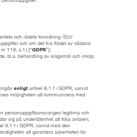
 personuppgifter.
entets och rådets förordning /EU/
gifter och om det fria flödet av sådana
nr 119, s.1) [“
GDPR
”];
nde, bl.a. behandling av klagomål och inköp
l ingås
enligt
artikel 6.1 f i GDPR, varvid
 avses möjligheten att kommunicera med
en personuppgiftsansvariges legitima och
r sig på underlåtenhet att följa avtalen;
kel 6.1 f i GDPR, varvid med den
ändigheten att garantera säkerheten för