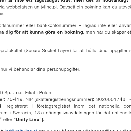
ter är inte ett lagstadgat krav, men det är nödvändigt 
ia webbplatsen unityline.pl. Oavsett din bokning kan du uttry
ev.
ortsnummer eller bankkontonummer – lagras inte eller använd
ra dig för att kunna göra en bokning
, men när du skapar ett
rotokollet (Secure Socket Layer) för att hålla dina uppgifte
hur vi behandlar dina personuppgifter.
Sp. z o.o. Filial i Polen
mer: 70-419, NIP (skatteregistreringsnummer): 3020001748, 
registrerat i företagsregistret inom det nationella d
trum i Szczecin, 13:e näringslivsavdelningen för det nationel
” eller “
Unity Line
”].