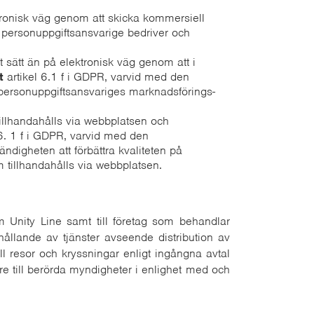
ronisk väg genom att skicka kommersiell
 personuppgiftsansvarige bedriver och
ätt än på elektronisk väg genom att i
t
artikel 6.1 f i GDPR, varvid med den
 personuppgiftsansvariges marknadsförings-
 tillhandahålls via webbplatsen och
6. 1 f i GDPR, varvid med den
ndigheten att förbättra kvaliteten på
 tillhandahålls via webbplatsen.
 Unity Line samt till företag som behandlar
ållande av tjänster avseende distribution av
ill resor och kryssningar enligt ingångna avtal
re till berörda myndigheter i enlighet med och