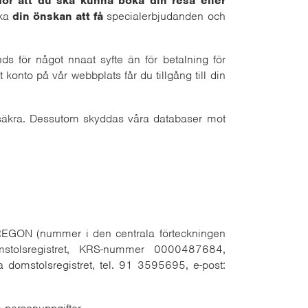
för att du ska kunna boka din resa eller
cka
din önskan att få
specialerbjudanden och
s för något nnaat syfte än för betalning för
 konto på vår webbplats får du tillgång till din
r säkra. Dessutom skyddas våra databaser mot
REGON (nummer i den centrala förteckningen
omstolsregistret, KRS-nummer 0000487684,
la domstolsregistret, tel. 91 3595695, e-post: