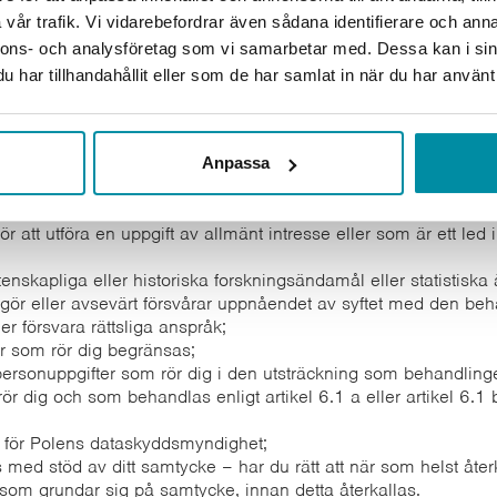
nde – tills ärendet har avgjorts genom en dom eller ett beslut som
vår trafik. Vi vidarebefordrar även sådana identifierare och anna
nnons- och analysföretag som vi samarbetar med. Dessa kan i sin
har tillhandahållit eller som de har samlat in när du har använt 
gt tillämpliga bestämmelser:
dig;
dig;
Anpassa
 raderade, utom i de fall där behandlingen av dina uppgifter är
 som kräver behandling enligt unionsrätten eller enligt en medlem
ör att utföra en uppgift av allmänt intresse eller som är ett le
etenskapliga eller historiska forskningsändamål eller statistisk
gör eller avsevärt försvårar uppnåendet av syftet med den beh
ller försvara rättsliga anspråk;
r som rör dig begränsas;
sonuppgifter som rör dig i den utsträckning som behandlingen 
ör dig och som behandlas enligt artikel 6.1 a eller artikel 6.
en för Polens dataskyddsmyndighet;
med stöd av ditt samtycke – har du rätt att när som helst återk
 som grundar sig på samtycke, innan detta återkallas.