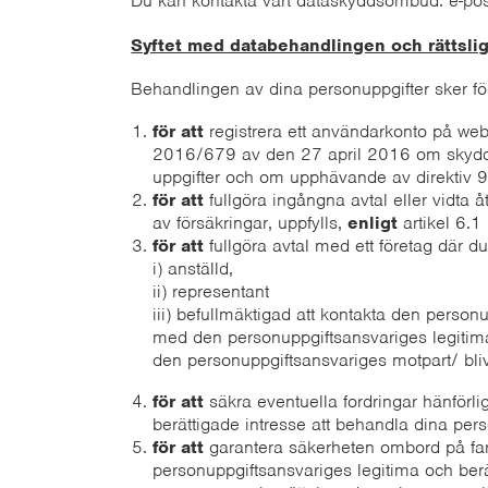
Du kan kontakta vårt dataskyddsombud: e-po
Syftet med databehandlingen och rättsli
Behandlingen av dina personuppgifter sker för
för att
registrera ett användarkonto på webb
2016/679 av den 27 april 2016 om skydd f
uppgifter och om upphävande av direktiv 9
för att
fullgöra ingångna avtal eller vidta 
av försäkringar, uppfylls,
enligt
artikel 6.1
för att
fullgöra avtal med ett företag där du
i) anställd,
ii) representant
iii) befullmäktigad att kontakta den person
med den personuppgiftsansvariges legitim
den personuppgiftsansvariges motpart/ bli
för att
säkra eventuella fordringar hänförli
berättigade intresse att behandla dina pers
för att
garantera säkerheten ombord på far
personuppgiftsansvariges legitima och berä